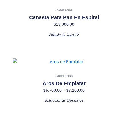
Cafeterías
Canasta Para Pan En Espiral
$
13,000.00
Añadir Al Carrito
Price
Este
range:
producto
$6,700.00
tiene
Cafeterías
through
múltiples
Aros De Emplatar
$7,200.00
variantes.
$
6,700.00
–
$
7,200.00
Las
Seleccionar Opciones
opciones
se
pueden
elegir