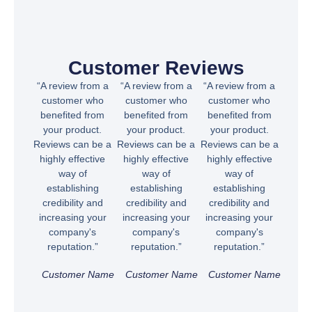
Customer Reviews
“A review from a
“A review from a
“A review from a
customer who
customer who
customer who
benefited from
benefited from
benefited from
your product.
your product.
your product.
Reviews can be a
Reviews can be a
Reviews can be a
highly effective
highly effective
highly effective
way of
way of
way of
establishing
establishing
establishing
credibility and
credibility and
credibility and
increasing your
increasing your
increasing your
company's
company's
company's
reputation.”
reputation.”
reputation.”
Customer Name
Customer Name
Customer Name