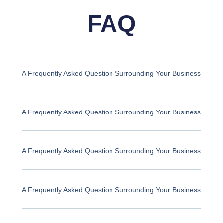
en
FAQ
la
página
de
producto
A Frequently Asked Question Surrounding Your Business
A Frequently Asked Question Surrounding Your Business
A Frequently Asked Question Surrounding Your Business
A Frequently Asked Question Surrounding Your Business