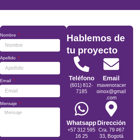
Nombre
Hablemos de
tu proyecto
Apellido
Teléfono
Email
Email
(601) 812-
mavenoracer
7185
oinox@gmail
.com
Mensaje
Whatsapp
Dirección
+57 312 595
Cra. 79 #67
16 25
33, Bogotá